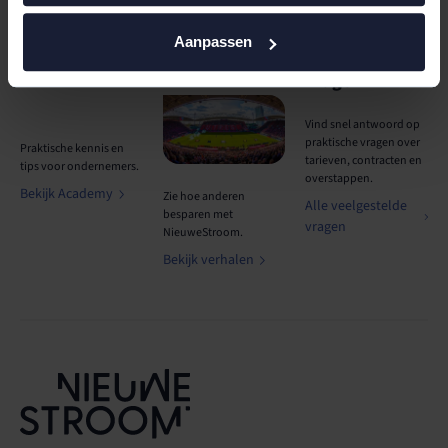
Aanpassen
Academy
Klantverhalen
Veelgestelde
vragen
Vind snel antwoord op
praktische vragen over
Praktische kennis en
tarieven, contracten en
tips voor ondernemers.
overstappen.
Bekijk Academy
Zie hoe anderen
Alle veelgestelde
besparen met
vragen
NieuweStroom.
Bekijk verhalen