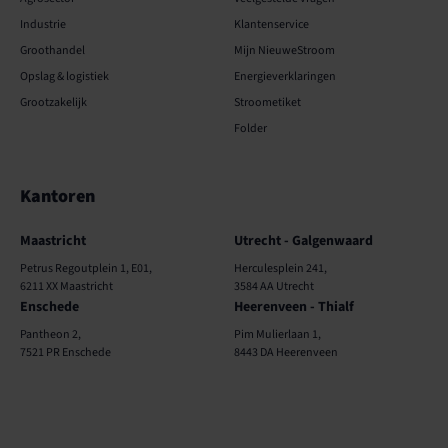
Industrie
Klantenservice
Groothandel
Mijn NieuweStroom
Opslag & logistiek
Energieverklaringen
Grootzakelijk
Stroometiket
Folder
Kantoren
Kantoren
Maastricht
Utrecht - Galgenwaard
Petrus Regoutplein 1, E01,
Herculesplein 241,
6211 XX Maastricht
3584 AA Utrecht
Enschede
Heerenveen - Thialf
Pantheon 2,
Pim Mulierlaan 1,
7521 PR Enschede
8443 DA Heerenveen