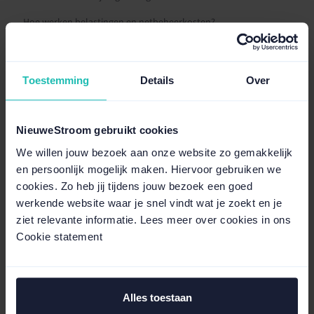
Hoe werken belastingen en netbeheerkosten?
Waarom zijn energieprijzen soms hoog of negatief?
Wat is de vergoeding van NieuweStroom?
Toestemming
Details
Over
Welke kosten betaal ik naast energie?
Waar kan ik de actuele energieprijzen zien?
NieuweStroom gebruikt cookies
Hoe is mijn energieprijs opgebouwd?
We willen jouw bezoek aan onze website zo gemakkelijk
en persoonlijk mogelijk maken. Hiervoor gebruiken we
cookies. Zo heb jij tijdens jouw bezoek een goed
werkende website waar je snel vindt wat je zoekt en je
NieuweStroom maakt de energiemarkt
ziet relevante informatie. Lees meer over cookies in ons
eerlijk en begrijpelijk voor ondernemers
Cookie statement
Ontdek hoe wij werken
Alles toestaan