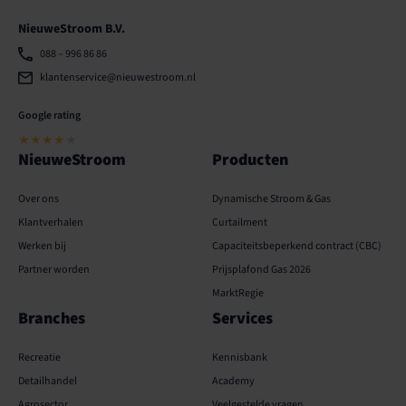
NieuweStroom B.V.
088 – 996 86 86
klantenservice@nieuwestroom.nl
Google rating
★★★★
★
NieuweStroom
Producten
Over ons
Dynamische Stroom & Gas
Klantverhalen
Curtailment
Werken bij
Capaciteits­­beperkend contract (CBC)
Partner worden
Prijsplafond Gas 2026
MarktRegie
Branches
Services
Recreatie
Kennisbank
Detailhandel
Academy
Agrosector
Veelgestelde vragen