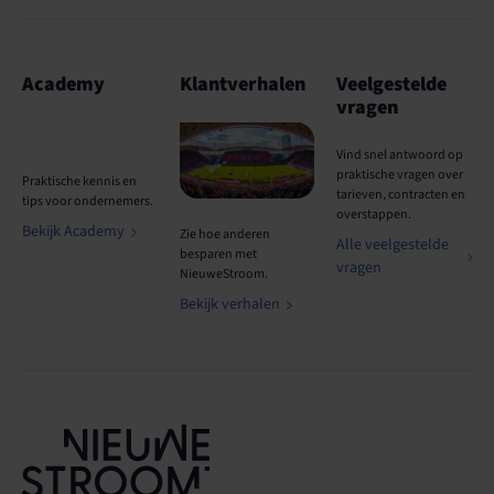
Academy
Klantverhalen
Veelgestelde
vragen
Vind snel antwoord op
praktische vragen over
Praktische kennis en
tarieven, contracten en
tips voor ondernemers.
overstappen.
Bekijk Academy
Zie hoe anderen
Alle veelgestelde
besparen met
vragen
NieuweStroom.
Bekijk verhalen