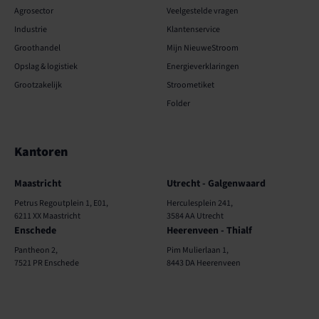
Agrosector
Veelgestelde vragen
Industrie
Klantenservice
Groothandel
Mijn NieuweStroom
Opslag & logistiek
Energieverklaringen
Grootzakelijk
Stroometiket
Folder
Kantoren
Kantoren
Maastricht
Utrecht - Galgenwaard
Petrus Regoutplein 1, E01,
Herculesplein 241,
6211 XX Maastricht
3584 AA Utrecht
Enschede
Heerenveen - Thialf
Pantheon 2,
Pim Mulierlaan 1,
7521 PR Enschede
8443 DA Heerenveen