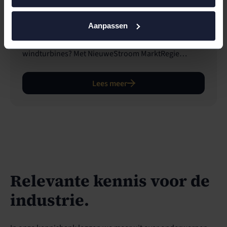
MarktRegie
Aanpassen
Heb je zonnepanelen, een batterij, laadpalen of
windturbines? Met NieuweStroom MarktRegie
worden ze slim aangestuurd en haal je meer winst uit
je energie, zonder extra gedoe.
Lees meer
Relevante kennis voor de
industrie.