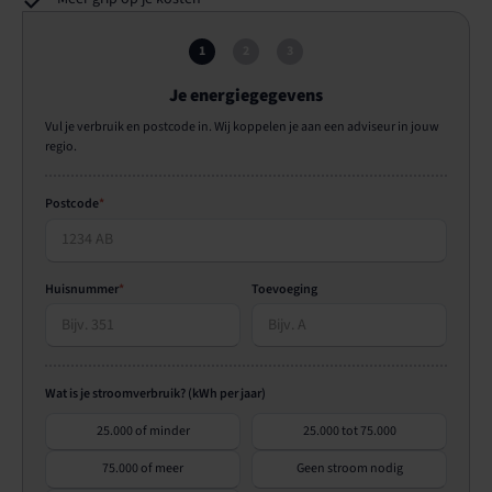
1
2
3
Je energiegegevens
Vul je verbruik en postcode in. Wij koppelen je aan een adviseur in jouw
regio.
Postcode
*
Huisnummer
*
Toevoeging
Wat is je stroomverbruik? (kWh per jaar)
25.000 of minder
25.000 tot 75.000
75.000 of meer
Geen stroom nodig