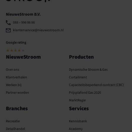
NieuweStroom B.V.
088 – 996 86 86
klantenservice@nieuwestroom.nl
Google rating
★★★★
★
NieuweStroom
Producten
Over ons
Dynamische Stroom & Gas
Klantverhalen
Curtailment
Werken bij
Capaciteits­­beperkend contract (CBC)
Partner worden
Prijsplafond Gas 2026
MarktRegie
Branches
Services
Recreatie
Kennisbank
Detailhandel
Academy