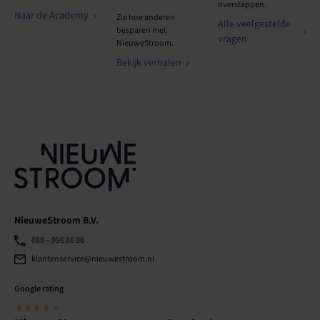
overstappen.
Naar de Academy
Zie hoe anderen
Alle veelgestelde
besparen met
vragen
NieuweStroom.
Bekijk verhalen
NieuweStroom B.V.
088 – 996 86 86
klantenservice@nieuwestroom.nl
Google rating
★★★★
★