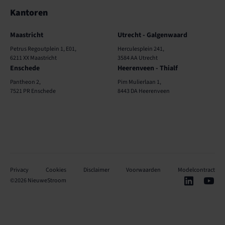
Kantoren
Kantoren
Maastricht
Utrecht - Galgenwaard
Petrus Regoutplein 1, E01,
Herculesplein 241,
6211 XX Maastricht
3584 AA Utrecht
Enschede
Heerenveen - Thialf
Pantheon 2,
Pim Mulierlaan 1,
7521 PR Enschede
8443 DA Heerenveen
Privacy
Cookies
Disclaimer
Voorwaarden
Modelcontract
©
2026
NieuweStroom