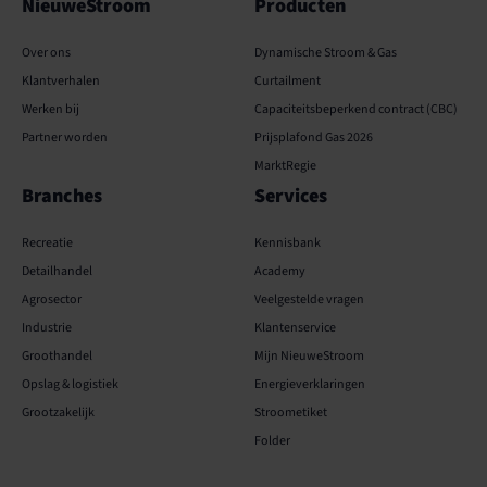
NieuweStroom
Producten
Over ons
Dynamische Stroom & Gas
Klantverhalen
Curtailment
Werken bij
Capaciteits­­beperkend contract (CBC)
Partner worden
Prijsplafond Gas 2026
MarktRegie
Branches
Services
Recreatie
Kennisbank
Detailhandel
Academy
Agrosector
Veelgestelde vragen
Industrie
Klantenservice
Groothandel
Mijn NieuweStroom
Opslag & logistiek
Energieverklaringen
Grootzakelijk
Stroometiket
Folder