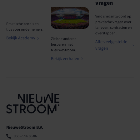
vragen
Vind snel antwoord op
praktische vragen over
Praktische kennis en
tarieven, contracten en
tips voor ondernemers.
overstappen.
Bekijk Academy
Zie hoe anderen
Alle veelgestelde
besparen met
vragen
NieuweStroom.
Bekijk verhalen
NieuweStroom B.V.
088 – 996 86 86