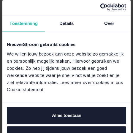
Daarom tonen we de verschillende onderdelen afzonderlijk op je
factuur. Zo kun je zien:
Toestemming
Details
Over
wat je betaalt voor energie
welke kosten door de overheid worden bepaald
welke kosten bij de netbeheerder horen
welke vergoeding je betaalt voor onze dienstverlening
NieuweStroom gebruikt cookies
We willen jouw bezoek aan onze website zo gemakkelijk
Hierdoor weet je precies waar je energiekosten uit bestaan.
en persoonlijk mogelijk maken. Hiervoor gebruiken we
cookies. Zo heb jij tijdens jouw bezoek een goed
Meer inzicht in je energiekosten
werkende website waar je snel vindt wat je zoekt en je
In
MijnNieuweStroom
kun je jouw verbruik, energieprijzen en
ziet relevante informatie. Lees meer over cookies in ons
facturen bekijken.
Cookie statement
Zo zie je niet alleen hoeveel energie je gebruikt, maar ook hoe jouw
energiekosten zijn opgebouwd.
Alles toestaan