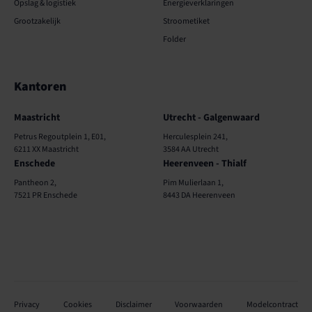
Opslag & logistiek
Energieverklaringen
Grootzakelijk
Stroometiket
Folder
Kantoren
Kantoren
Maastricht
Utrecht - Galgenwaard
Petrus Regoutplein 1, E01,
Herculesplein 241,
6211 XX Maastricht
3584 AA Utrecht
Enschede
Heerenveen - Thialf
Pantheon 2,
Pim Mulierlaan 1,
7521 PR Enschede
8443 DA Heerenveen
Privacy
Cookies
Disclaimer
Voorwaarden
Modelcontract