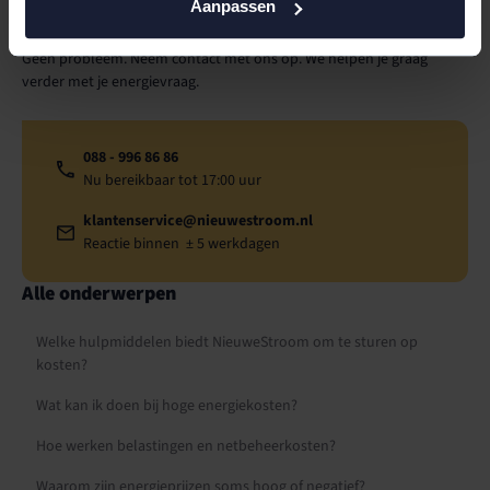
Toch nog hulp nodig?
Aanpassen
Geen probleem. Neem contact met ons op. We helpen je graag
verder met je energievraag.
088 - 996 86 86
Nu bereikbaar tot 17:00 uur
klantenservice@nieuwestroom.nl
Reactie binnen ± 5 werkdagen
Alle onderwerpen
Welke hulpmiddelen biedt NieuweStroom om te sturen op
kosten?
Wat kan ik doen bij hoge energiekosten?
Hoe werken belastingen en netbeheerkosten?
Waarom zijn energieprijzen soms hoog of negatief?