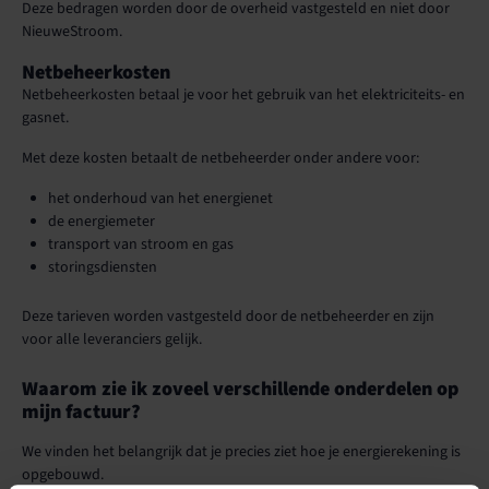
Deze bedragen worden door de overheid vastgesteld en niet door
NieuweStroom.
Netbeheerkosten
Netbeheerkosten betaal je voor het gebruik van het elektriciteits- en
gasnet.
Met deze kosten betaalt de netbeheerder onder andere voor:
het onderhoud van het energienet
de energiemeter
transport van stroom en gas
storingsdiensten
Deze tarieven worden vastgesteld door de netbeheerder en zijn
voor alle leveranciers gelijk.
Waarom zie ik zoveel verschillende onderdelen op
mijn factuur?
We vinden het belangrijk dat je precies ziet hoe je energierekening is
opgebouwd.