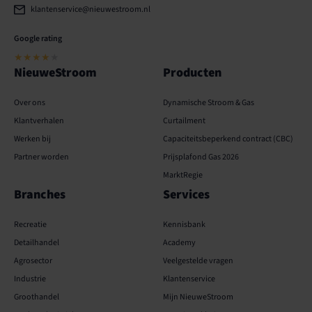
klantenservice@nieuwestroom.nl
Google rating
★★★★
★
NieuweStroom
Producten
Over ons
Dynamische Stroom & Gas
Klantverhalen
Curtailment
Werken bij
Capaciteits­­beperkend contract (CBC)
Partner worden
Prijsplafond Gas 2026
MarktRegie
Branches
Services
Recreatie
Kennisbank
Detailhandel
Academy
Agrosector
Veelgestelde vragen
Industrie
Klantenservice
Groothandel
Mijn NieuweStroom