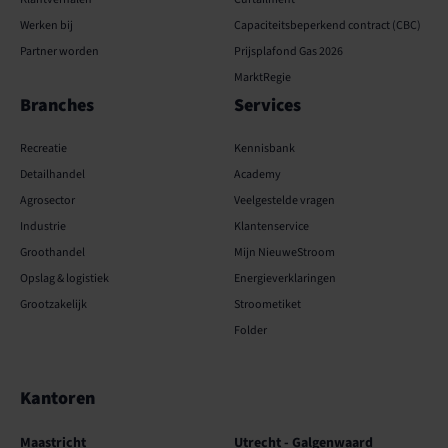
Werken bij
Capaciteits­­beperkend contract (CBC)
Partner worden
Prijsplafond Gas 2026
MarktRegie
Branches
Services
Recreatie
Kennisbank
Detailhandel
Academy
Agrosector
Veelgestelde vragen
Industrie
Klantenservice
Groothandel
Mijn NieuweStroom
Opslag & logistiek
Energieverklaringen
Grootzakelijk
Stroometiket
Folder
Kantoren
Kantoren
Maastricht
Utrecht - Galgenwaard