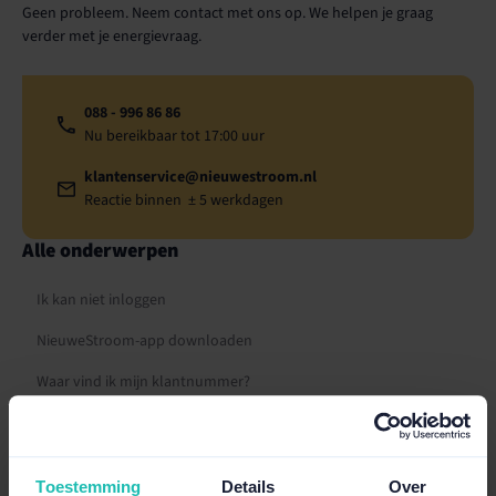
Geen probleem. Neem contact met ons op. We helpen je graag
verder met je energievraag.
088 - 996 86 86
Nu bereikbaar tot 17:00 uur
klantenservice@nieuwestroom.nl
Reactie binnen ± 5 werkdagen
Alle onderwerpen
Ik kan niet inloggen
NieuweStroom-app downloaden
Waar vind ik mijn klantnummer?
Ik ben mijn wachtwoord vergeten
Inloggen in Mijn NieuweStroom
Toestemming
Details
Over