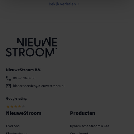
Bekijk verhalen
NieuweStroom B.V.
088 – 996 86 86
klantenservice@nieuwestroom.nl
Google rating
★★★★
★
NieuweStroom
Producten
Over ons
Dynamische Stroom & Gas
Klantverhalen
Curtailment