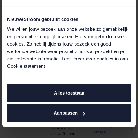
NieuweStroom maakt de energiemarkt
NieuweStroom gebruikt cookies
eerlijk en begrijpelijk voor ondernemers
We willen jouw bezoek aan onze website zo gemakkelijk
en persoonlijk mogelijk maken. Hiervoor gebruiken we
cookies. Zo heb jij tijdens jouw bezoek een goed
Ontdek hoe wij werken
werkende website waar je snel vindt wat je zoekt en je
ziet relevante informatie. Lees meer over cookies in ons
Cookie statement
Academy
Klantverhalen
Veelgestelde
vragen
Alles toestaan
Vind snel antwoord op
praktische vragen over
Praktische kennis en
tarieven, contracten en
Aanpassen
tips voor ondernemers.
overstappen.
Bekijk Academy
Zie hoe anderen
Alle veelgestelde
besparen met
vragen
NieuweStroom.