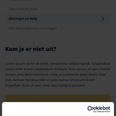
Zekerheid en risico
Storingen en hulp
Mijn NieuweStroom en inloggen
Kom je er niet uit?
Lorem ipsum dolor sit amet, consectetur adipiscing elit. Suspendisse
varius enim in eros elementum tristique. Duis cursus, mi quis viverra
ornare, eros dolor interdum nulla, ut commodo diam libero vitae
erat. Aenean faucibus nibh et justo cursus id rutrum lorem
imperdiet. Nunc ut sem vitae risus tristique posuere.
088 - 996 86 86
Nu bereikbaar tot 17:00 uur