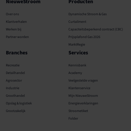
NieuweStroom
Producten
Over ons
Dynamische Stroom & Gas
Klantverhalen
Curtailment
Werken bij
Capaciteits­­beperkend contract (CBC)
Partner worden
Prijsplafond Gas 2026
MarktRegie
Branches
Services
Recreatie
Kennisbank
Detailhandel
Academy
Agrosector
Veelgestelde vragen
Industrie
Klantenservice
Groothandel
Mijn NieuweStroom
Opslag & logistiek
Energieverklaringen
Grootzakelijk
Stroometiket
Folder