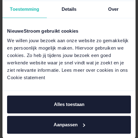
klantenservice@nieuwestroom.nl
Reactie binnen ± 5 werkdagen
Toestemming
Details
Over
NieuweStroom gebruikt cookies
We willen jouw bezoek aan onze website zo gemakkelijk
NieuweStroom maakt de energiemarkt
en persoonlijk mogelijk maken. Hiervoor gebruiken we
eerlijk en begrijpelijk voor ondernemers
cookies. Zo heb jij tijdens jouw bezoek een goed
werkende website waar je snel vindt wat je zoekt en je
Ontdek hoe wij werken
ziet relevante informatie. Lees meer over cookies in ons
Cookie statement
Academy
Klantverhalen
Veelgestelde
Alles toestaan
vragen
Vind snel antwoord op
Aanpassen
praktische vragen over
Praktische kennis en
tarieven, contracten en
tips voor ondernemers.