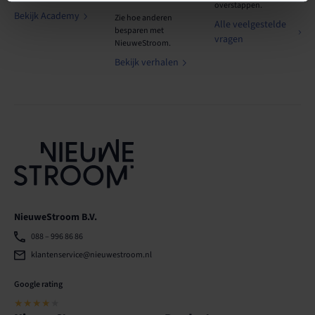
overstappen.
Bekijk Academy
Zie hoe anderen
Alle veelgestelde
besparen met
vragen
NieuweStroom.
Bekijk verhalen
NieuweStroom B.V.
088 – 996 86 86
klantenservice@nieuwestroom.nl
Google rating
★★★★
★