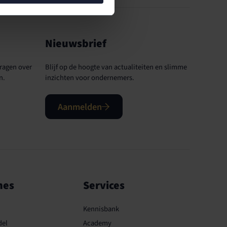
Nieuwsbrief
ragen over
Blijf op de hoogte van actualiteiten en slimme
n.
inzichten voor ondernemers.
Aanmelden
hes
Services
Kennisbank
del
Academy