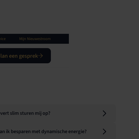
vice
Mijn Nieuwestroom
lan een gesprek
vert slim sturen mij op?
an ik besparen met dynamische energie?