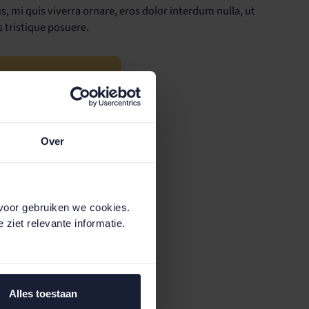
, mi quis viverra ornare, eros dolor interdum nulla, ut
 tristique posuere.
ce@nieuwestroom.nl
n ± 5 werkdagen
Over
voor gebruiken we cookies.
 ziet relevante informatie.
Alles toestaan