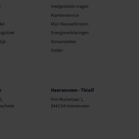
r
Veelgestelde vragen
Klantenservice
el
Mijn NieuweStroom
ogistiek
Energieverklaringen
ijk
Stroometiket
Folder
ren
Kantoren
e
Heerenveen - Thialf
2,
Pim Mulierlaan 1,
nschede
8443 DA Heerenveen