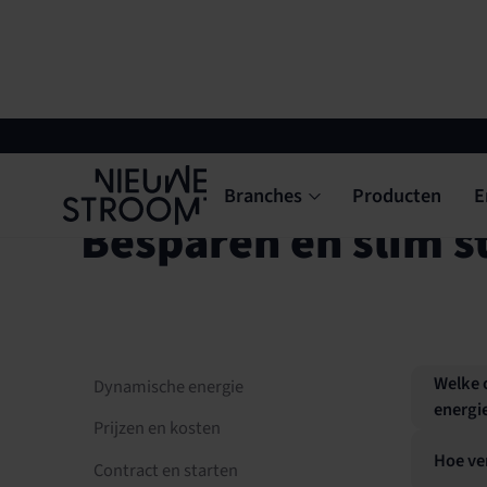
Support
Branches
Producten
E
Besparen en slim s
Welke o
Dynamische energie
energie
Prijzen en kosten
Hoe ver
Contract en starten