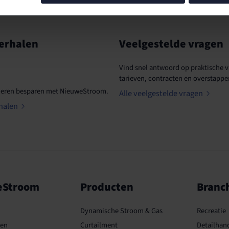
erhalen
Veelgestelde vragen
Vind snel antwoord op praktische v
tarieven, contracten en overstappe
deren besparen met NieuweStroom.
Alle veelgestelde vragen
halen
eStroom
Producten
Branc
Dynamische Stroom & Gas
Recreatie
len
Curtailment
Detailhan