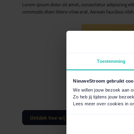
Lorem ipsum dolor sit amet, consectetur adipiscing elit
commodo diam libero vitae erat. Aenean faucibus nibh e
088 - 996 86 86
Nu bereikbaar tot 
Toestemming
NieuweStroom gebruikt coo
We willen jouw bezoek aan o
Zo heb jij tijdens jouw bezoe
Lees meer over cookies in o
Ontdek hoe wij werken