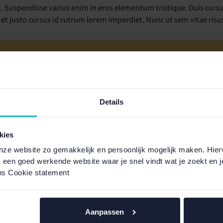
. Suspendisse varius enim in eros elementum tristique. Duis cursus
t justo cursus id rutrum lorem imperdiet. Nunc ut sem vitae risus
klantenservi
17:00 uur
Reactie binne
Details
kies
nze website zo gemakkelijk en persoonlijk mogelijk maken. Hier
k een goed werkende website waar je snel vindt wat je zoekt en je
ns Cookie statement
Aanpassen