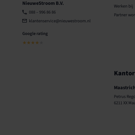
NieuweStroom B.V.
Werken bij
088 – 996 86 86
Partner wo
klantenservice@nieuwestroom.nl
Google rating
★★★★
★
Kanto
Maastrich
Petrus Rego
6211 XX Maa