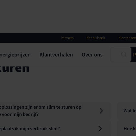
Partners
Kennisbank
Klantenser
nergieprijzen
Klantverhalen
Over ons
P
turen
plossingen zijn er om slim te sturen op
Wat le
 voor mijn bedrijf?
plaats ik mijn verbruik slim?
Hoe k