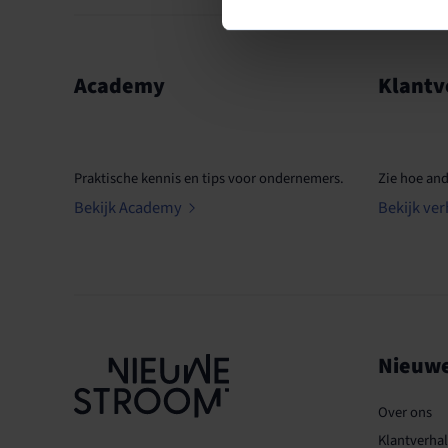
Academy
Klantv
Praktische kennis en tips voor ondernemers.
Zie hoe an
Bekijk Academy
Bekijk ver
Nieuw
Over ons
Klantverha