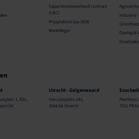
Capaciteits­­beperkend contract
Agrosecto
(CBC)
rden
Industrie
Prijsplafond Gas 2026
Groothand
MarktRegie
Opslag & l
Grootzakel
ren
Kantoren
Kanto
t
Utrecht - Galgenwaard
Ensched
utplein 1, E01,
Herculesplein 241,
Pantheon 
stricht
3584 AA Utrecht
7521 PR E