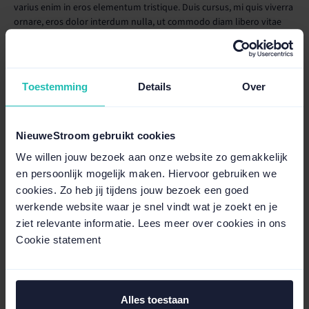
varius enim in eros elementum tristique. Duis cursus, mi quis viverra
ornare, eros dolor interdum nulla, ut commodo diam libero vitae
erat. Aenean faucibus nibh et justo cursus id rutrum lorem
imperdiet. Nunc ut sem vitae risus tristique posuere.
Toestemming
Details
Over
088 - 996 86 86
Nu bereikbaar tot 17:00 uur
NieuweStroom gebruikt cookies
klantenservice@nieuwestroom.nl
Reactie binnen ± 5 werkdagen
We willen jouw bezoek aan onze website zo gemakkelijk
en persoonlijk mogelijk maken. Hiervoor gebruiken we
cookies. Zo heb jij tijdens jouw bezoek een goed
werkende website waar je snel vindt wat je zoekt en je
ziet relevante informatie. Lees meer over cookies in ons
NieuweStroom maakt de energiemarkt
Cookie statement
eerlijk en begrijpelijk voor ondernemers
Ontdek hoe wij werken
Alles toestaan