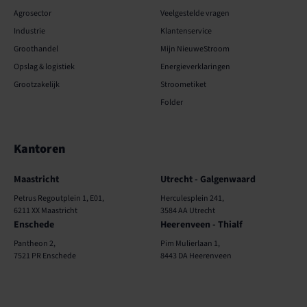
Agrosector
Veelgestelde vragen
Industrie
Klantenservice
Groothandel
Mijn NieuweStroom
Opslag & logistiek
Energieverklaringen
Grootzakelijk
Stroometiket
Folder
Kantoren
Kantoren
Maastricht
Utrecht - Galgenwaard
Petrus Regoutplein 1, E01,
Herculesplein 241,
6211 XX Maastricht
3584 AA Utrecht
Enschede
Heerenveen - Thialf
Pantheon 2,
Pim Mulierlaan 1,
7521 PR Enschede
8443 DA Heerenveen