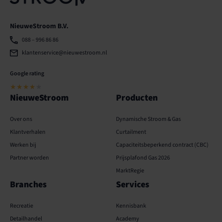
NieuweStroom B.V.
088 – 996 86 86
klantenservice@nieuwestroom.nl
Google rating
★★★★
★
NieuweStroom
Producten
Over ons
Dynamische Stroom & Gas
Klantverhalen
Curtailment
Werken bij
Capaciteits­­beperkend contract (CBC)
Partner worden
Prijsplafond Gas 2026
MarktRegie
Branches
Services
Recreatie
Kennisbank
Detailhandel
Academy