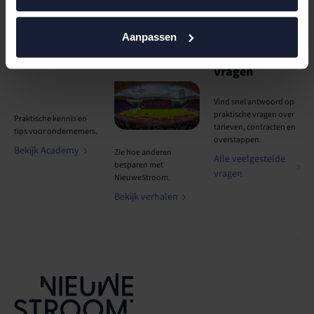
Aanpassen
Academy
Klantverhalen
Veelgestelde
vragen
Vind snel antwoord op
praktische vragen over
Praktische kennis en
tarieven, contracten en
tips voor ondernemers.
overstappen.
Bekijk Academy
Zie hoe anderen
Alle veelgestelde
besparen met
vragen
NieuweStroom.
Bekijk verhalen