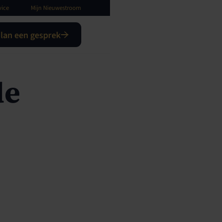
vice
Mijn Nieuwestroom
lan een gesprek
de