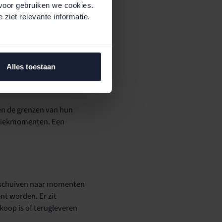
voor gebruiken we cookies.
e
beperken
, terwijl je bij
 ziet relevante informatie.
 je
Alles toestaan
gen de grenzen van hun
e piekmomenten. Een
verschuiven naar momenten
nt worden. Er zit
oop is of terugleveren