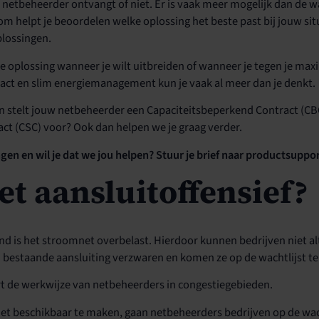
e netbeheerder ontvangt of niet. Er is vaak meer mogelijk dan de w
helpt je beoordelen welke oplossing het beste past bij jouw situ
plossingen.
ge oplossing wanneer je wilt uitbreiden of wanneer je tegen je maxi
act en slim energiemanagement kun je vaak al meer dan je denkt.
en stelt jouw netbeheerder een Capaciteitsbeperkend Contract (CB
act (CSC) voor? Ook dan helpen we je graag verder.
angen en wil je dat we jou helpen? Stuur je brief naar productsu
et aansluitoffensief?
nd is het stroomnet overbelast. Hierdoor kunnen bedrijven niet al
un bestaande aansluiting verzwaren en komen ze op de wachtlijst te
ert de werkwijze van netbeheerders in congestiegebieden.
t beschikbaar te maken, gaan netbeheerders bedrijven op de wacht