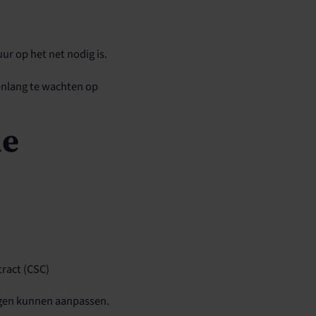
r op het net nodig is.
renlang te wachten op
de
ract (CSC)
ogen kunnen aanpassen.