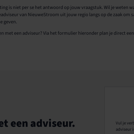
ting is niet per se het antwoord op jouw vraagstuk. Wil je weten wat
eadviseur van NieuweStroom uit jouw regio langs op de zaak om sa
 te geven.
en met een adviseur? Via het formulier hieronder plan je direct ee
t een adviseur.
Vul je ver
adviseur i