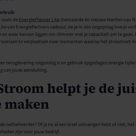
erbruik
 zoals de
EnergiePlanner Lite
(bestaande én nieuwe klanten van N
ite van EnergiePartners cadeau) zie je in één oogopslag hoe je ver
n en waar kansen liggen om slimmer met je capaciteit om te gaan.
processen te verplaatsen naar momenten waarop het stroomnet min
er teruglevering ongunstig is en gebruik opgeslagen energie tij
ng van jouw aansluiting.
troom helpt je de jui
e maken
j de netbeheerder? Of je nu al een brief ontvangen hebt of niet, het
heden zijn voor jouw bedrijf.