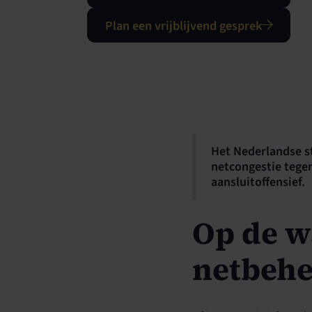
Plan een vrijblijvend gesprek
Het Nederlandse s
netcongestie tege
aansluitoffensief.
Op de wa
netbehe