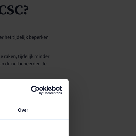
 CSC?
r het tijdelijk beperken
 raken, tijdelijk minder
van de netbeheerder. Je
e beste oplossing is.
Over
 op verzoek van de