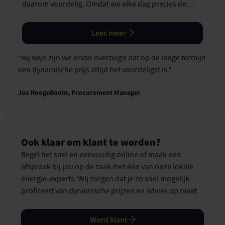
daarom voordelig. Omdat we elke dag precies de
energie inkopen die jij nodig hebt, betaal je nooit te
veel. Zo kun jij ongeremd blijven ondernemen!
Lees meer
"Bij Bejo zijn we ervan overtuigd dat op de lange termijn
een dynamische prijs altijd het voordeligst is."
Jos HoogeBoom, Procurement Manager
Ook klaar om klant te worden?
Regel het snel en eenvoudig online of maak een
afspraak bij jou op de zaak met één van onze lokale
energie-experts. Wij zorgen dat je zo snel mogelijk
profiteert van dynamische prijzen en advies op maat.
"Wij zijn tevreden over NieuweStroom: heldere
facturen, transparante tarieven en betalen naar
verbruik zonder onnodige toeslagen. Zo hoort energie
Word klant