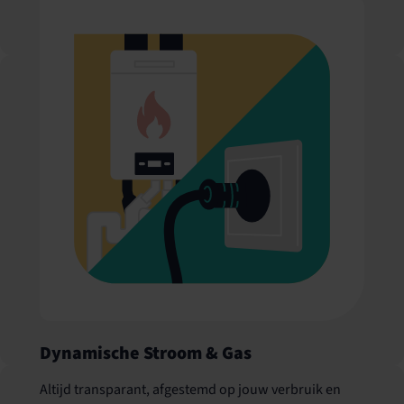
Ralph Hundscheid, Directeur
"Voor FHC is NieuweStroom de partner op het gebied
van dynamische energieprijzen. Er is geen partner die
zo open meedenkt en transparant is als deze partij. Al
jaren werken we samen."
Barry van der Luit
Inkoop en Proces Manager
Dynamische Stroom & Gas
Altijd transparant, afgestemd op jouw verbruik en