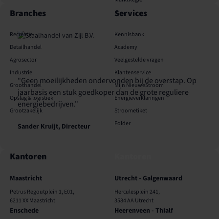
Branches
Services
Recreatie
Kennisbank
Detailhandel
Academy
Agrosector
Veelgestelde vragen
Industrie
Klantenservice
"Geen moeilijkheden ondervonden bij de overstap. Op
Groothandel
Mijn NieuweStroom
jaarbasis een stuk goedkoper dan de grote reguliere
Opslag & logistiek
Energieverklaringen
energiebedrijven."
Grootzakelijk
Stroometiket
Folder
Sander Kruijt, Directeur
Kantoren
Kantoren
Maastricht
Utrecht - Galgenwaard
Petrus Regoutplein 1, E01,
Herculesplein 241,
6211 XX Maastricht
3584 AA Utrecht
Enschede
Heerenveen - Thialf