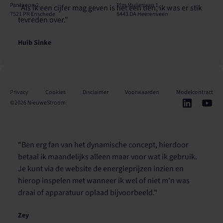
Pantheon 2,
Pim Mulierlaan 1,
"Als ik een cijfer mag geven is het een tien, ik was er stik
7521 PR Enschede
8443 DA Heerenveen
tevreden over."
Huib Sinke
Privacy
Cookies
Disclaimer
Voorwaarden
Modelcontract
©
2026
NieuweStroom
"Ben erg fan van het dynamische concept, hierdoor
betaal ik maandelijks alleen maar voor wat ik gebruik.
Je kunt via de website de energieprijzen inzien en
hierop inspelen met wanneer ik wel of niet m'n was
draai of apparatuur oplaad bijvoorbeeld."
Zey