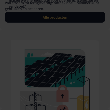
maken we energieopslag voor boeren écht effectief en
Van stroom tot teruglevering: ontdek hoe jij slimmer kunt
rendabel."
gebruiken en besparen.
Alle producten
René Pruijssers, CEO
"NieuweStroom maakt altijd een afspraak om de
kwaliteit te borgen en de klant zo goed mogelijk te
ontzorgen. Als een boer interesse toont, komt altijd
eerst iemand langs voor een gesprek."
Rob Marijnusse, Hoofd Verkoop