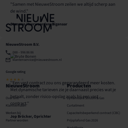
"Samen met NieuweStroom zeilen we altijd scherp aan
de wind."
Stan van Heerwaarden, Eigenaar
NieuweStroom B.V.
088 – 996 86 86
klantenservice@nieuwestroom.nl
Google rating
★★★★
★
''Een vast contract zou ons gegarandeerd meer kosten.
NieuweStroom
Producten
Met dynamische tarieven zie je daarnaast precies wat je
betaalt, zonder risico-opslag zoals bij een vast
Over ons
Dynamische Stroom & Gas
contract.''
Klantverhalen
Curtailment
Werken bij
Capaciteits­­beperkend contract (CBC)
Jop Bröcker, Oprichter
Partner worden
Prijsplafond Gas 2026
MarktRegie