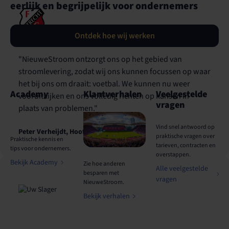
eerlijk en begrijpelijk voor ondernemers
Ontdek hoe wij werken
"NieuweStroom ontzorgt ons op het gebied van
stroomlevering, zodat wij ons kunnen focussen op waar
het bij ons om draait: voetbal. We kunnen nu weer
Academy
Klantverhalen
Veelgestelde
vooruitkijken en ons volledig richten op kansen in
vragen
plaats van problemen."
Vind snel antwoord op
Peter Verheijdt, Hoofd Inkoop
praktische vragen over
Praktische kennis en
tarieven, contracten en
tips voor ondernemers.
overstappen.
Bekijk Academy
Zie hoe anderen
Alle veelgestelde
besparen met
vragen
NieuweStroom.
Bekijk verhalen