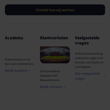
Ontdek hoe wij werken
Academy
Klantverhalen
Veelgestelde
vragen
Vind snel antwoord op
praktische vragen over
Praktische kennis en
tarieven, contracten en
tips voor ondernemers.
overstappen.
Bekijk Academy
Zie hoe anderen
Alle veelgestelde
besparen met
vragen
NieuweStroom.
Bekijk verhalen