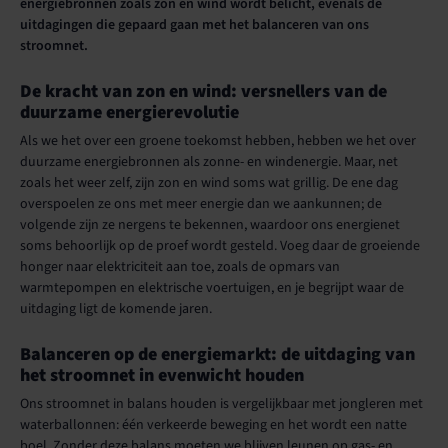
energiebronnen zoals zon en wind wordt belicht, evenals de
uitdagingen die gepaard gaan met het balanceren van ons
stroomnet.
De kracht van zon en wind: versnellers van de
duurzame energierevolutie
Als we het over een groene toekomst hebben, hebben we het over
duurzame energiebronnen als zonne- en windenergie. Maar, net
zoals het weer zelf, zijn zon en wind soms wat grillig. De ene dag
overspoelen ze ons met meer energie dan we aankunnen; de
volgende zijn ze nergens te bekennen, waardoor ons energienet
soms behoorlijk op de proef wordt gesteld. Voeg daar de groeiende
honger naar elektriciteit aan toe, zoals de opmars van
warmtepompen en elektrische voertuigen, en je begrijpt waar de
uitdaging ligt de komende jaren.
Balanceren op de energiemarkt: de uitdaging van
het stroomnet in evenwicht houden
Ons stroomnet in balans houden is vergelijkbaar met jongleren met
waterballonnen: één verkeerde beweging en het wordt een natte
boel. Zonder deze balans moeten we blijven leunen op gas- en