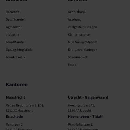
Recreatie
Kennisbank
Detailhandel
Academy
Agrosector
Veelgestelde vragen
Industrie
Klantenservice
Groothandel
Mijn NieuweStroom
Opslag & logistiek
Energieverklaringen
Grootzakelijk
Stroometiket
Folder
Kantoren
Kantoren
Maastricht
Utrecht - Galgenwaard
Petrus Regoutplein 1, E01,
Herculesplein 241,
6211 XX Maastricht
3584 AA Utrecht
Enschede
Heerenveen - Thialf
Pantheon 2,
Pim Mulierlaan 1,
7521 PR Enschede
8443 DA Heerenveen