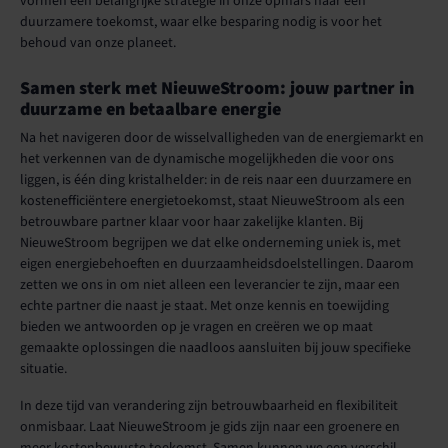
vormen een belangrijke strategie in onze opmars naar een
duurzamere toekomst, waar elke besparing nodig is voor het
behoud van onze planeet.
Samen sterk met NieuweStroom: jouw partner in
duurzame en betaalbare energie
Na het navigeren door de wisselvalligheden van de energiemarkt en
het verkennen van de dynamische mogelijkheden die voor ons
liggen, is één ding kristalhelder: in de reis naar een duurzamere en
kostenefficiëntere energietoekomst, staat NieuweStroom als een
betrouwbare partner klaar voor haar zakelijke klanten. Bij
NieuweStroom begrijpen we dat elke onderneming uniek is, met
eigen energiebehoeften en duurzaamheidsdoelstellingen. Daarom
zetten we ons in om niet alleen een leverancier te zijn, maar een
echte partner die naast je staat. Met onze kennis en toewijding
bieden we antwoorden op je vragen en creëren we op maat
gemaakte oplossingen die naadloos aansluiten bij jouw specifieke
situatie.
In deze tijd van verandering zijn betrouwbaarheid en flexibiliteit
onmisbaar. Laat NieuweStroom je gids zijn naar een groenere en
meer kostenbewuste toekomst. Samen kunnen we een verschil