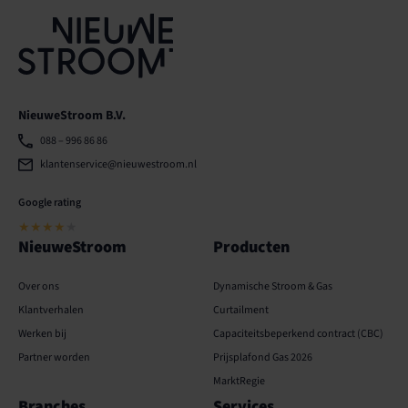
NieuweStroom B.V.
088 – 996 86 86
klantenservice@nieuwestroom.nl
Google rating
★★★★
★
NieuweStroom
Producten
Over ons
Dynamische Stroom & Gas
Klantverhalen
Curtailment
Werken bij
Capaciteits­­beperkend contract (CBC)
Partner worden
Prijsplafond Gas 2026
MarktRegie
Branches
Services