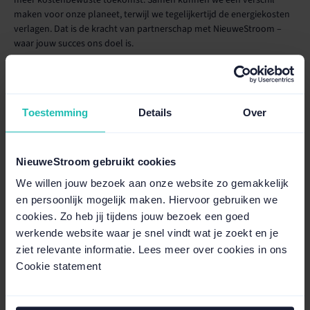
maken voor onze planeet, terwijl we tegelijkertijd de energiekosten
verlagen. Dat is de kracht van partnerschap met NieuweStroom –
waar jouw succes ons doel is.
Auteur: Thijs van der Valk
Toestemming
Details
Over
Bekijk onze producten.
NieuweStroom gebruikt cookies
Van stroom tot teruglevering: ontdek hoe jij slimmer kunt
We willen jouw bezoek aan onze website zo gemakkelijk
gebruiken en besparen.
en persoonlijk mogelijk maken. Hiervoor gebruiken we
cookies. Zo heb jij tijdens jouw bezoek een goed
Alle producten
werkende website waar je snel vindt wat je zoekt en je
ziet relevante informatie. Lees meer over cookies in ons
Cookie statement