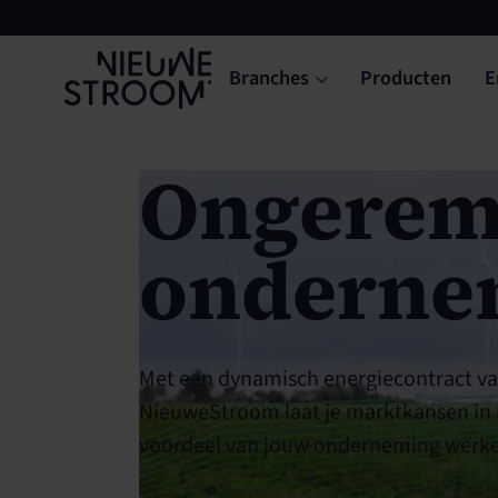
Branches
Producten
E
Ongere
onderne
Met een dynamisch energiecontract v
NieuweStroom laat je marktkansen in 
voordeel van jouw onderneming werk