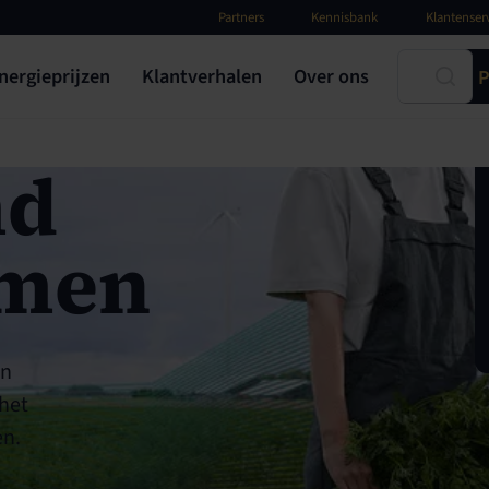
Partners
Kennisbank
Klantenser
nergieprijzen
Klantverhalen
Over ons
P
md
men
an
het
en.