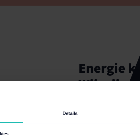
Energie k
Wij wijze
Net als de energiemark
zijn de snelste routes n
Details
kies