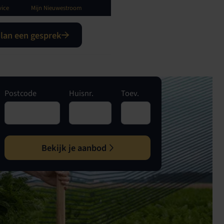
vice
Mijn Nieuwestroom
lan een gesprek
Postcode
Huisnr.
Toev.
Bekijk je aanbod