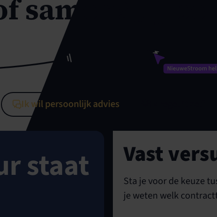
of samen? Jij be
Ik wil persoonlijk advies
Ik regel ’t zelf
Vast vers
r staat
Sta je voor de keuze tu
je weten welk contractt