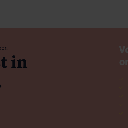
V
oor.
t in
o
.