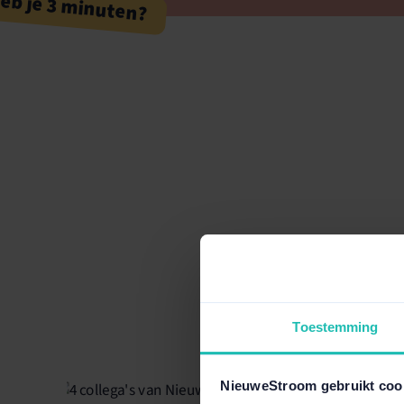
eb je 3 minuten?
Toestemming
NieuweStroom gebruikt coo