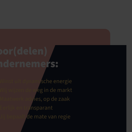
oor(delen)
ndernemers:
Winst uit dynamische energie
Wij wijzen de weg in de markt
Maatwerk advies, op de zaak
Eerlijk en transparant
Jij bepaalt de mate van regie