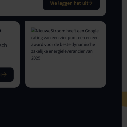
We leggen het uit
?
sch
t