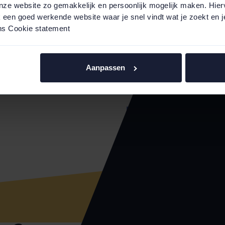
nze website zo gemakkelijk en persoonlijk mogelijk maken. Hier
k een goed werkende website waar je snel vindt wat je zoekt en je
Ei
Ontwikkelingen
ns Cookie statement
r
gasprijs
Zo
Lees hier meer over de
voo
Aanpassen
ontwikkelingen van de
sal
gasprijs.
Lees verder
Me