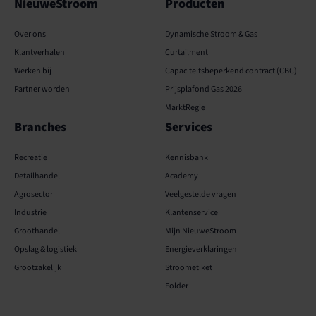
NieuweStroom
Producten
Over ons
Dynamische Stroom & Gas
Klantverhalen
Curtailment
Werken bij
Capaciteits­­beperkend contract (CBC)
Partner worden
Prijsplafond Gas 2026
MarktRegie
Branches
Services
Recreatie
Kennisbank
Detailhandel
Academy
Agrosector
Veelgestelde vragen
Industrie
Klantenservice
Groothandel
Mijn NieuweStroom
Opslag & logistiek
Energieverklaringen
Grootzakelijk
Stroometiket
Folder