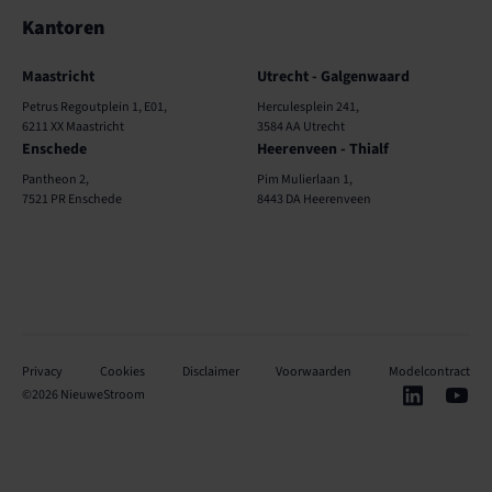
Kantoren
Kantoren
Maastricht
Utrecht - Galgenwaard
Petrus Regoutplein 1, E01,
Herculesplein 241,
6211 XX Maastricht
3584 AA Utrecht
Enschede
Heerenveen - Thialf
Pantheon 2,
Pim Mulierlaan 1,
7521 PR Enschede
8443 DA Heerenveen
Privacy
Cookies
Disclaimer
Voorwaarden
Modelcontract
©
2026
NieuweStroom