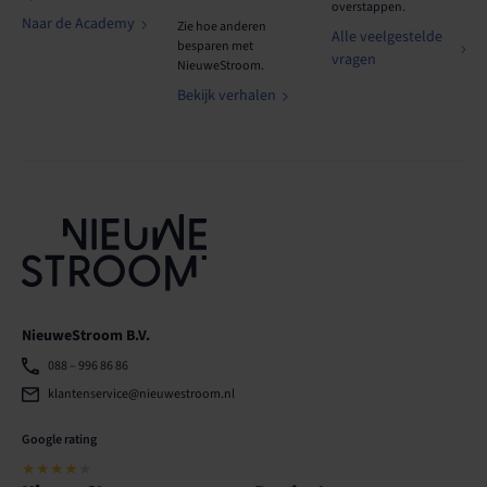
overstappen.
Naar de Academy
Zie hoe anderen
Alle veelgestelde
besparen met
vragen
NieuweStroom.
Bekijk verhalen
NieuweStroom B.V.
088 – 996 86 86
klantenservice@nieuwestroom.nl
Google rating
★★★★
★